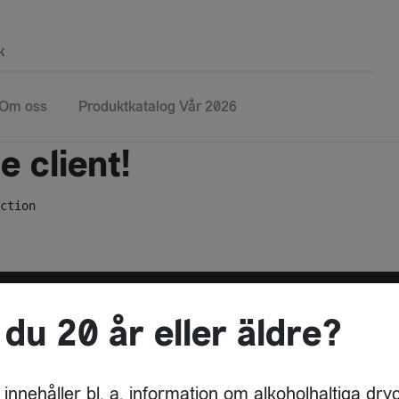
k
Om oss
Produktkatalog Vår 2026
 client!
ction
 du 20 år eller äldre?
ADRESS
WARD WINES AB
 innehåller bl. a. information om alkoholhaltiga dry