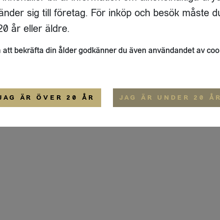
ERMALMSGATAN 87D
OM OSS
änder sig till företag. För inköp och besök måste d
34
STOCKHOLM
HEMSIDA
IGE
0 år eller äldre.
ALLMÄNNA VILLKOR
att bekräfta din ålder godkänner du även användandet av coo
JAG ÄR ÖVER 20 ÅR
JAG ÄR UNDER 20 Å