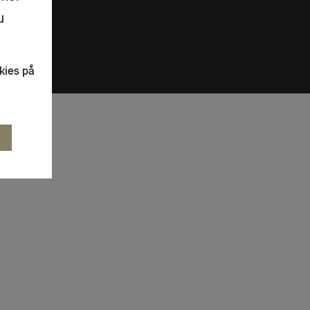
u
kies på
R