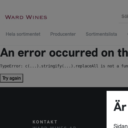
Sö
Hela sortimentet
Producenter
Sortimentslista
An error occurred on the
TypeError: c(...).stringify(...).replaceAll is not a fun
Try again
Är
KONTAKT
POST
Sidan