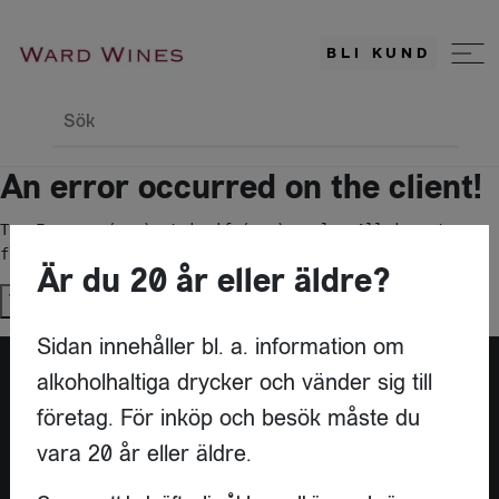
BLI KUND
Sök
An error occurred on the client!
TypeError: c(...).stringify(...).replaceAll is not a 
function
Är du 20 år eller äldre?
Try again
Sidan innehåller bl. a. information om
alkoholhaltiga drycker och vänder sig till
företag. För inköp och besök måste du
vara 20 år eller äldre.
KONTAKT
WARD WINES AB