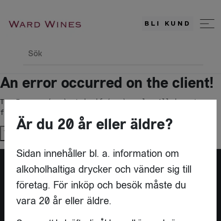
BLI KUND
Sök
An error occurred on the client!
TypeError: c(...).stringify(...).replaceAll is not a 
function
Är du 20 år eller äldre?
Try again
Sidan innehåller bl. a. information om
alkoholhaltiga drycker och vänder sig till
företag. För inköp och besök måste du
vara 20 år eller äldre.
KONTAKT
WARD WINES AB